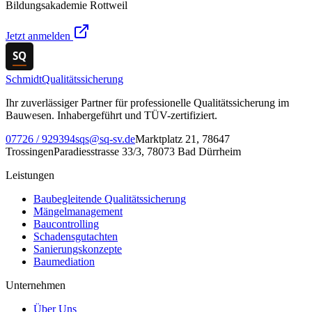
Bildungsakademie Rottweil
Jetzt anmelden
SQ
Schmidt
Qualitätssicherung
Ihr zuverlässiger Partner für professionelle Qualitätssicherung im
Bauwesen. Inhabergeführt und TÜV-zertifiziert.
07726 / 929394
sqs@sq-sv.de
Marktplatz 21, 78647
Trossingen
Paradiesstrasse 33/3, 78073 Bad Dürrheim
Leistungen
Baubegleitende Qualitätssicherung
Mängelmanagement
Baucontrolling
Schadensgutachten
Sanierungskonzepte
Baumediation
Unternehmen
Über Uns