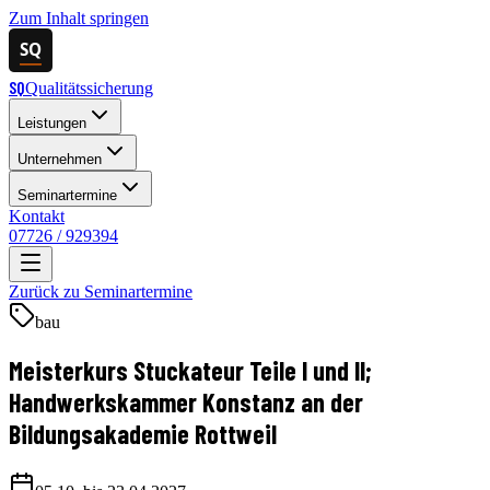
Zum Inhalt springen
SQ
SQ
Qualitätssicherung
Leistungen
Unternehmen
Seminartermine
Kontakt
07726 / 929394
Zurück zu Seminartermine
bau
Meisterkurs Stuckateur Teile I und II;
Handwerkskammer Konstanz an der
Bildungsakademie Rottweil